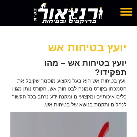
דף בית
אודות
יועץ בטיחות אש
לומדה
זקוקים לייעוץ מקצועי בתחום
השירותים שלנו
הבטיחות?
יועץ בטיחות אש – מהו
הדרכות
נשמח לעמוד לשירותכם! השאירו פרטים
תפקידו?
מכתבי המלצה
ונחזור אליכם בהקדם.
יועץ בטיחות אש הוא בעל מקצוע מוסמך שקיבל את
גלריה
הסמכתו בקורס ממונה לבטיחות אש. הקורס נותן מגוון
בלוג
כלים איכותיים ומקצועיים ומקנה ידע נרחב בכל הקשור
צור קשר
לנהלים ותקנות בנושא של בטיחות אש.